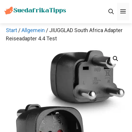
Zum
M
Inhalt
springen
Start
/
Allgemein
/ JIUGGLAD South Africa Adapter
Reiseadapter 4.4 Test